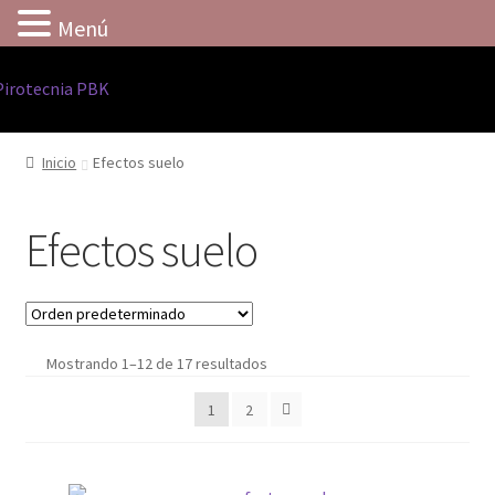
Menú
Ir
Ir
a
al
Inicio
la
contenido
Inicio
Efectos suelo
navegación
Aviso legal
Efectos suelo
Cart
Checkout
Mostrando 1–12 de 17 resultados
Contacto
1
2
Entrega
Información sobre cookies