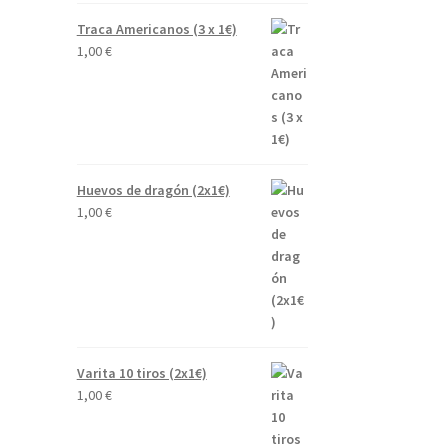
Traca Americanos (3 x 1€)
1,00
€
Huevos de dragón (2x1€)
1,00
€
Varita 10 tiros (2x1€)
1,00
€