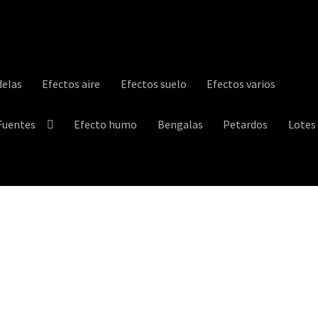
elas
Efectos aire
Efectos suelo
Efectos varios
Fuentes
Efecto humo
Bengalas
Petardos
Lotes
trega
Información sobre cookies
My account
Política de privacidad