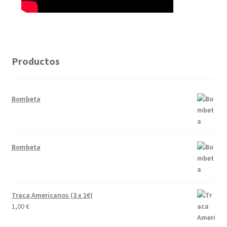
Productos
Bombeta
Bombeta
Traca Americanos (3 x 1€)
1,00
€