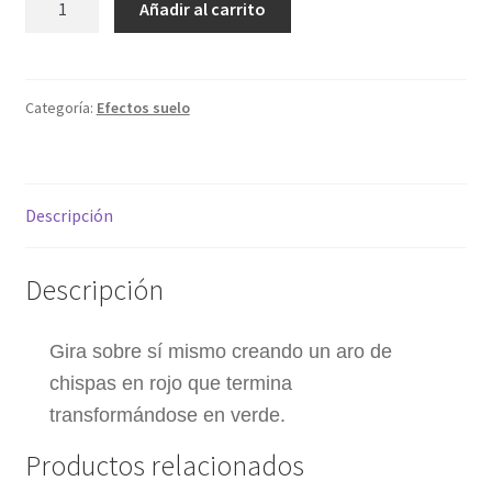
Añadir al carrito
Belcebu
My account
cantidad
Política de privacidad
Categoría:
Efectos suelo
Sample Page
Descripción
Términos y condiciones
Descripción
Gira sobre sí mismo creando un aro de
chispas en rojo que termina
transformándose en verde.
Productos relacionados