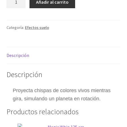
Añadir al carrito
planeta
My account
cantidad
Política de privacidad
Categoría:
Efectos suelo
Sample Page
Descripción
Términos y condiciones
Descripción
Proyecta chispas de colores vivos mientras
gira, simulando un planeta en rotación.
Productos relacionados