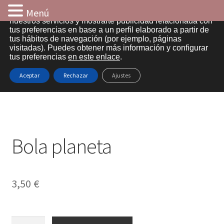
Menú
Utilizamos cookies propias y de terceros para analizar
nuestros servicios y mostrarte publicidad relacionada con
tus preferencias en base a un perfil elaborado a partir de
Ir
Ir
tus hábitos de navegación (por ejemplo, páginas
visitadas). Puedes obtener más información y configurar
a
al
tus preferencias
en este enlace
.
Inicio
la
contenido
Inicio
Efectos suelo
Bola planeta
Aceptar
Rechazar
Ajustes
navegación
Aviso legal
Cart
Bola planeta
Checkout
Contacto
3,50
€
Entrega
Información sobre cookies
Bola