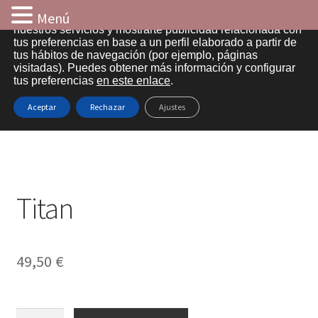
Menú
Utilizamos cookies propias y de terceros para analizar
nuestros servicios y mostrarte publicidad relacionada con
tus preferencias en base a un perfil elaborado a partir de
Ir
Ir
tus hábitos de navegación (por ejemplo, páginas
visitadas). Puedes obtener más información y configurar
a
al
tus preferencias
en este enlace
.
Inicio
la
contenido
Inicio
Efectos aire
Titan
Aceptar
Rechazar
Ajustes
navegación
Aviso legal
Cart
Titan
Checkout
Contacto
49,50
€
Entrega
Información sobre cookies
Titan