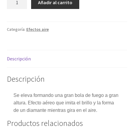
Añadir al carrito
volador
My account
cantidad
Política de privacidad
Categoría:
Efectos aire
Sample Page
Descripción
Términos y condiciones
Descripción
Se eleva formando una gran bola de fuego a gran
altura. Efecto aéreo que imita el brillo y la forma
de un diamante mientras gira en el aire.
Productos relacionados