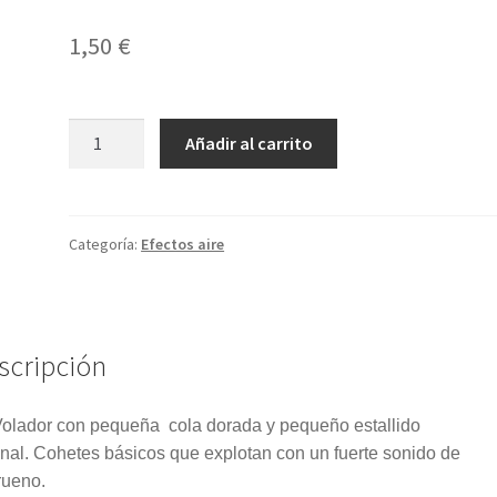
1,50
€
Cohete
Añadir al carrito
Trueno
cantidad
Categoría:
Efectos aire
scripción
olador con pequeña cola dorada y pequeño estallido
inal. Cohetes básicos que explotan con un fuerte sonido de
rueno.