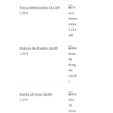
Traca Americanos (3 x 1€)
1,00
€
Huevos de dragón (2x1€)
1,00
€
Varita 10 tiros (2x1€)
1,00
€