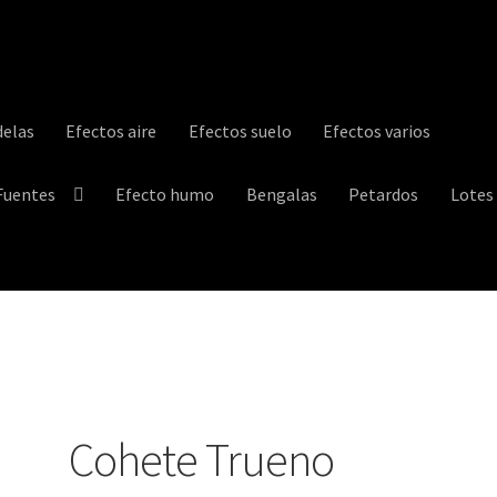
elas
Efectos aire
Efectos suelo
Efectos varios
Fuentes
Efecto humo
Bengalas
Petardos
Lotes
trega
Información sobre cookies
My account
Política de privacidad
Cohete Trueno