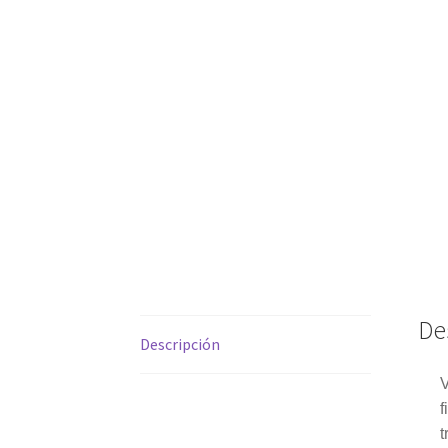
De
Descripción
V
f
t