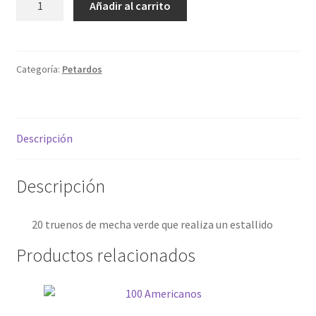
Añadir al carrito
cantidad
My account
Política de privacidad
Categoría:
Petardos
Sample Page
Descripción
Términos y condiciones
Descripción
20 truenos de mecha verde que realiza un estallido
Productos relacionados