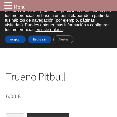
Menú
Utilizamos cookies propias y de terceros para analizar
nuestros servicios y mostrarte publicidad relacionada con
tus preferencias en base a un perfil elaborado a partir de
Ir
Ir
tus hábitos de navegación (por ejemplo, páginas
visitadas). Puedes obtener más información y configurar
a
al
tus preferencias
en este enlace
.
Inicio
la
contenido
Inicio
Truenos de mecha
Trueno Pitbull
Aceptar
Rechazar
Ajustes
navegación
Aviso legal
Cart
Trueno Pitbull
Checkout
Contacto
6,00
€
Entrega
Información sobre cookies
Trueno