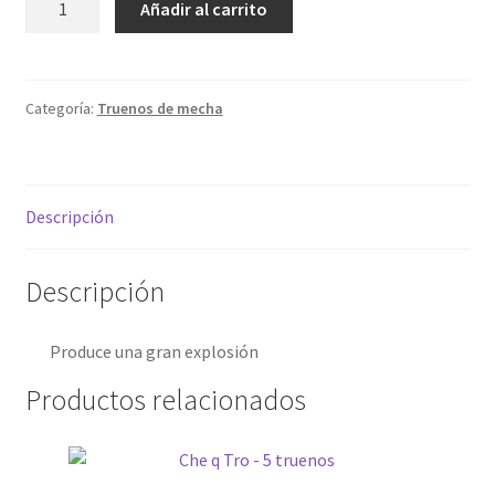
Añadir al carrito
Pitbull
My account
cantidad
Política de privacidad
Categoría:
Truenos de mecha
Sample Page
Descripción
Términos y condiciones
Descripción
Produce una gran explosión
Productos relacionados