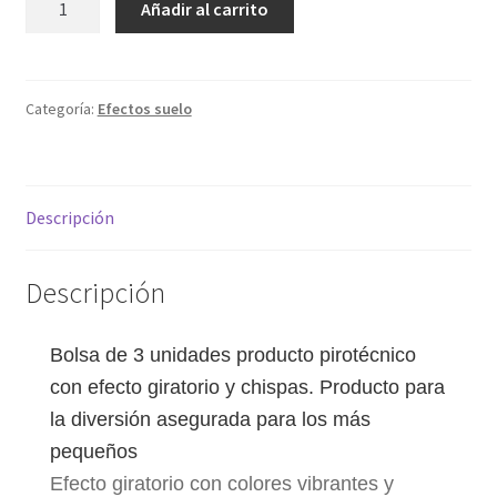
Añadir al carrito
locos
My account
cantidad
Política de privacidad
Categoría:
Efectos suelo
Sample Page
Descripción
Términos y condiciones
Descripción
Bolsa de 3 unidades producto pirotécnico
con efecto giratorio y chispas. Producto para
la diversión asegurada para los más
pequeños
Efecto giratorio con colores vibrantes y