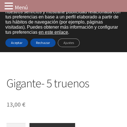
Menú
Utilizamos cookies propias y de terceros para analizar
nuestros servicios y mostrarte publicidad relacionada con
tus preferencias en base a un perfil elaborado a partir de
Ir
Ir
tus hábitos de navegación (por ejemplo, páginas
visitadas). Puedes obtener más información y configurar
a
al
tus preferencias
en este enlace
.
Inicio
la
contenido
Inicio
Truenos de mecha
Gigante- 5 truenos
Aceptar
Rechazar
Ajustes
navegación
Aviso legal
Cart
Gigante- 5 truenos
Checkout
Contacto
13,00
€
Entrega
Información sobre cookies
Gigante-