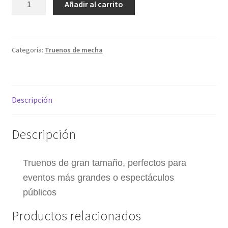
Añadir al carrito
5
My account
truenos
cantidad
Política de privacidad
Categoría:
Truenos de mecha
Sample Page
Descripción
Términos y condiciones
Descripción
Truenos de gran tamaño, perfectos para
eventos más grandes o espectáculos
públicos
Productos relacionados