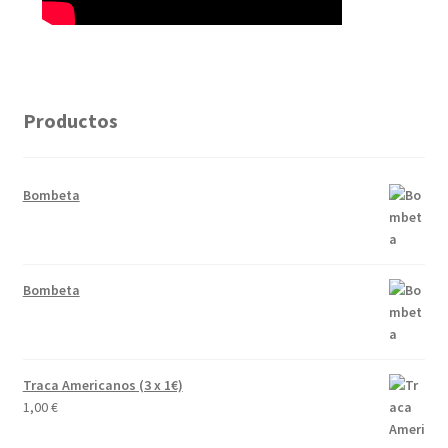
Productos
Bombeta
Bombeta
Traca Americanos (3 x 1€)
1,00
€