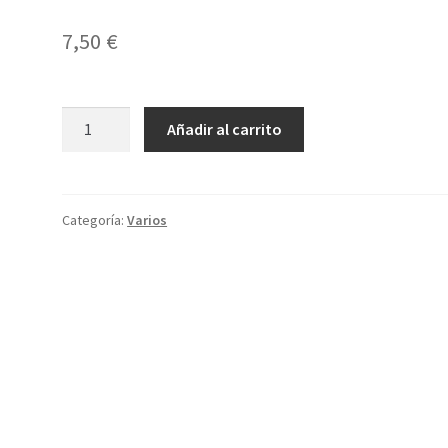
7,50
€
Caja
Añadir al carrito
de
seguridad
cantidad
Categoría:
Varios