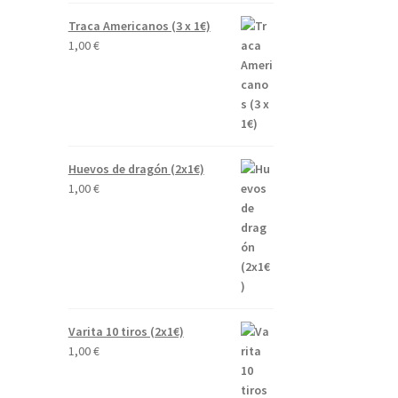
Traca Americanos (3 x 1€)
1,00
€
Huevos de dragón (2x1€)
1,00
€
Varita 10 tiros (2x1€)
1,00
€