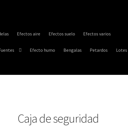
elas
Efectos aire
Efectos suelo
Efectos varios
Fuentes
Efecto humo
Bengalas
Petardos
Lotes
trega
Información sobre cookies
My account
Política de privacidad
Caja de seguridad