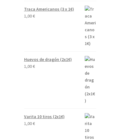
Traca Americanos (3 x 1€)
1,00
€
Huevos de dragón (2x1€)
1,00
€
Varita 10 tiros (2x1€)
1,00
€