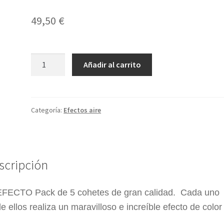
49,50
€
5
Añadir al carrito
Surtido
Glamour
cantidad
Categoría:
Efectos aire
scripción
EFECTO Pack de 5 cohetes de gran calidad. Cada uno
e ellos realiza un maravilloso e increíble efecto de color