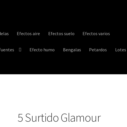
elas
Efectos aire
Efectos suelo
Efectos varios
Fuentes
Efecto humo
Bengalas
Petardos
Lotes
trega
Información sobre cookies
My account
Política de privacidad
5 Surtido Glamour